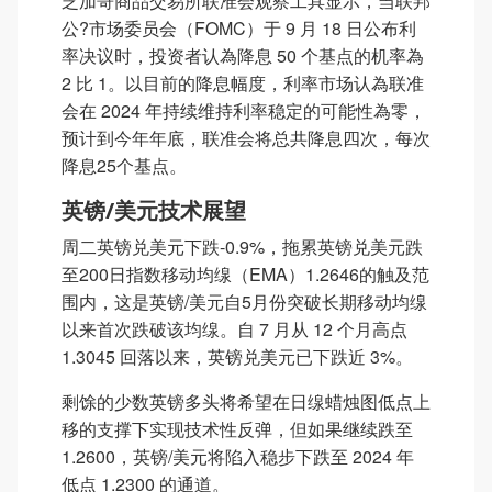
芝加哥商品交易所联准会观察工具显示，当联邦
公?市场委员会（FOMC）于 9 月 18 日公布利
率决议时，投资者认為降息 50 个基点的机率為
2 比 1。以目前的降息幅度，利率市场认為联准
会在 2024 年持续维持利率稳定的可能性為零，
预计到今年年底，联准会将总共降息四次，每次
降息25个基点。
英镑/美元技术展望
周二英镑兑美元下跌-0.9%，拖累英镑兑美元跌
至200日指数移动均缐（EMA）1.2646的触及范
围内，这是英镑/美元自5月份突破长期移动均缐
以来首次跌破该均缐。自 7 月从 12 个月高点
1.3045 回落以来，英镑兑美元已下跌近 3%。
剩馀的少数英镑多头将希望在日缐蜡烛图低点上
移的支撑下实现技术性反弹，但如果继续跌至
1.2600，英镑/美元将陷入稳步下跌至 2024 年
低点 1.2300 的通道。