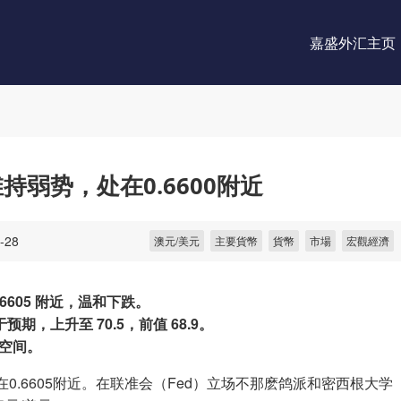
嘉盛外汇主页
弱势，处在0.6600附近
-28
澳元/美元
主要貨幣
貨幣
市場
宏觀經濟
6605 附近，温和下跌。
期，上升至 70.5，前值 68.9。
空间。
0.6605附近。在联准会（Fed）立场不那麽鸽派和密西根大学