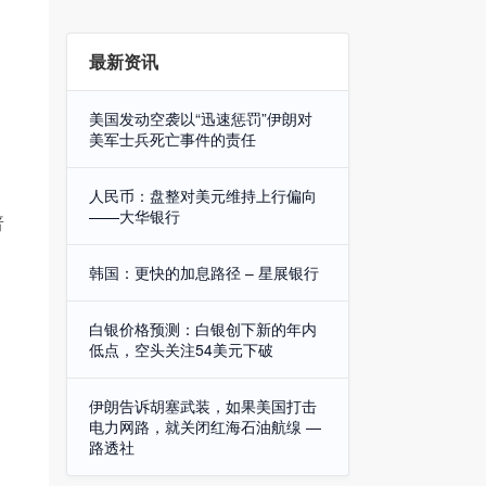
最新资讯
美国发动空袭以“迅速惩罚”伊朗对
美军士兵死亡事件的责任
人民币：盘整对美元维持上行偏向
——大华银行
普
韩国：更快的加息路径 – 星展银行
白银价格预测：白银创下新的年内
低点，空头关注54美元下破
伊朗告诉胡塞武装，如果美国打击
电力网路，就关闭红海石油航缐 —
路透社