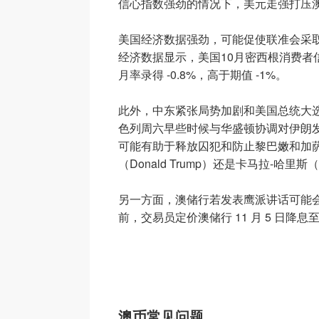
信心指数强劲的情况下，美元走强打压澳
美国经济数据强劲，可能促使联准会采
经济数据显示，美国10月密西根消费者信
月率录得 -0.8%，高于期值 -1%。
此外，中东紧张局势加剧和美国总统大
色列周六早些时候与华盛顿协调对伊朗
可能有助于释放囚犯和防止黎巴嫩和加萨
（Donald Trump）还是卡马拉-哈里斯（K
另一方面，澳储行若发表鹰派讲话可能
前，交易员定价澳储行 11 月 5 日降息至 
澳币常见问题