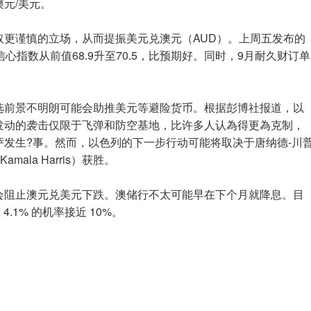
元/美元。
取更谨慎的立场，从而提振美元兑澳元（AUD）。上周五发布的
心指数从前值68.9升至70.5，比预期好。同时，9月耐久财订单
选前景不明朗可能会助推美元等避险货币。根据彭博社报道，以
发动的袭击仅限于飞弹和防空基地，比许多人认為得更為克制，
发生?事。然而，以色列的下一步行动可能将取决于唐纳德-川
amala Harris）获胜。
会阻止澳元兑美元下跌。澳储行不太可能早在下个月就降息。目
4.1% 的机率接近 10%。