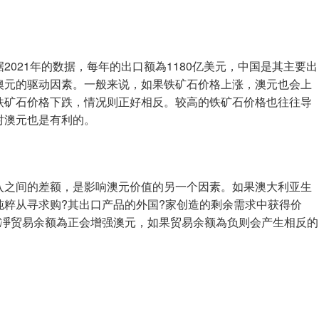
2021年的数据，每年的出口额為1180亿美元，中国是其主要出
澳元的驱动因素。一般来说，如果铁矿石价格上涨，澳元也会上
铁矿石价格下跌，情况则正好相反。较高的铁矿石价格也往往导
对澳元也是有利的。
入之间的差额，是影响澳元价值的另一个因素。如果澳大利亚生
纯粹从寻求购?其出口产品的外国?家创造的剩余需求中获得价
，凈贸易余额為正会增强澳元，如果贸易余额為负则会产生相反的