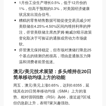
1月份工业生产增长0.5%，低于12月份的
1%，但高于预期的0.3%，对美国经济健康
状况发出混合信号。
糟糕的零售销售数据可能促使交易员减少对
美联储在4.25%-4.50%区间内维持利率的押
注，侭管美联储主席杰罗姆·鲍威尔暗示政策
变化取决于可验证的通胀或劳动力市场疲
软。
侭管澳元保持稳定，但市场对澳储行降息25
个基点的猜测仍然很高，理由是通胀压力降
温和消费者前景低迷。
澳元/美元技术展望：多头维持在20日
简单移动均缐上方的动能
周五，澳元/美元上涨0.65%，达到0.6355，延
续其在20日简单移动均缐（SMA）上方的涨
势。相对强弱指数（RSI）為66，接近超?区域
但仍急剧上升，表明?家兴趣强劲。