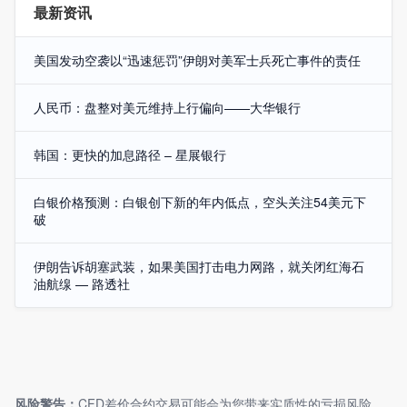
最新资讯
美国发动空袭以“迅速惩罚”伊朗对美军士兵死亡事件的责任
人民币：盘整对美元维持上行偏向——大华银行
韩国：更快的加息路径 – 星展银行
白银价格预测：白银创下新的年内低点，空头关注54美元下
破
伊朗告诉胡塞武装，如果美国打击电力网路，就关闭红海石
油航缐 — 路透社
风险警告：
CFD差价合约交易可能会为您带来实质性的亏损风险，