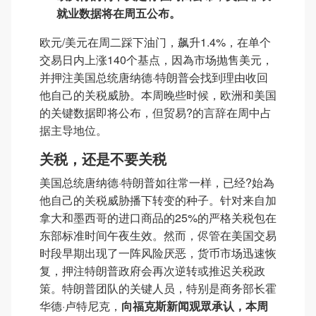
就业数据将在周五公布。
欧元/美元在周二踩下油门，飙升1.4%，在单个
交易日内上涨140个基点，因為市场抛售美元，
并押注美国总统唐纳德·特朗普会找到理由收回
他自己的关税威胁。本周晚些时候，欧洲和美国
的关键数据即将公布，但贸易?的言辞在周中占
据主导地位。
关税，还是不要关税
美国总统唐纳德·特朗普如往常一样，已经?始為
他自己的关税威胁播下转变的种子。针对来自加
拿大和墨西哥的进口商品的25%的严格关税包在
东部标准时间午夜生效。然而，侭管在美国交易
时段早期出现了一阵风险厌恶，货币市场迅速恢
复，押注特朗普政府会再次逆转或推迟关税政
策。特朗普团队的关键人员，特别是商务部长霍
华德·卢特尼克，
向福克斯新闻观眾承认，本周